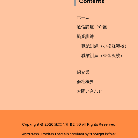
Contents
ホーム
通信講座（介護）
職業訓練
職業訓練（小松軽海校）
職業訓練（東金沢校）
紹介業
会社概要
お問い合わせ
Copyright ©
2026
株式会社 BEING
All Rights Reserved.
WordPress Luxeritas Theme is provided by "
Thought is free
".