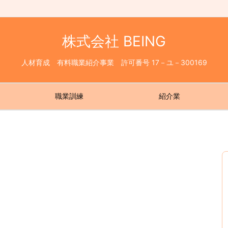
株式会社 BEING
人材育成 有料職業紹介事業 許可番号 17－ユ－300169
職業訓練
紹介業