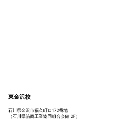
東金沢校
石川県金沢市福久町ロ172番地
（石川県箔商工業協同組合会館 2F）